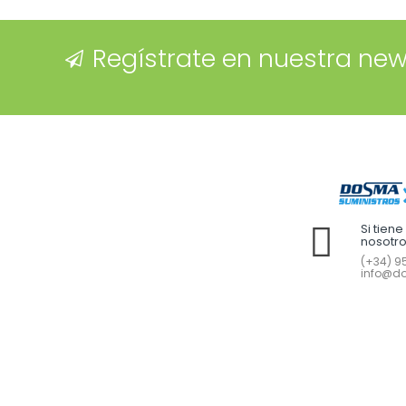
Regístrate en nuestra new
Si tien
nosotr
(+34) 95
info@do