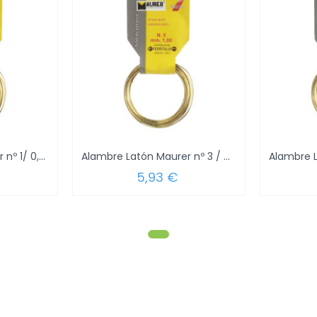
Alambre Latón Maurer nº 1/ 0,6 mm. 20...
Alambre Latón Maurer nº 3 / 0,8 mm. 12...
5,93 €