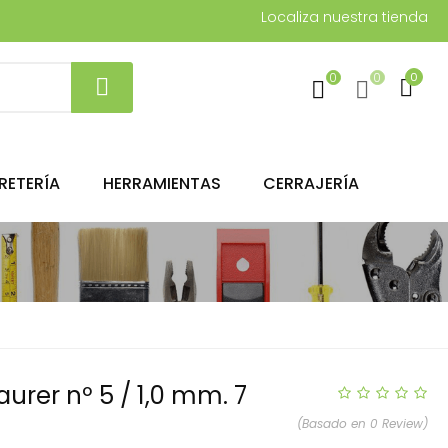
Localiza nuestra tienda
0
0
0
RETERÍA
HERRAMIENTAS
CERRAJERÍA
urer nº 5 / 1,0 mm. 7
(Basado en 0 Review)