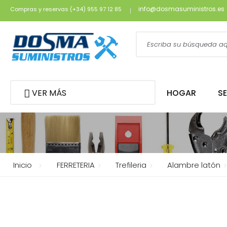
info@dosmasuministros.es
Compras y reservas (+34) 955 97 12 85
VER MÁS
HOGAR
S
Inicio
FERRETERIA
Trefileria
Alambre latón