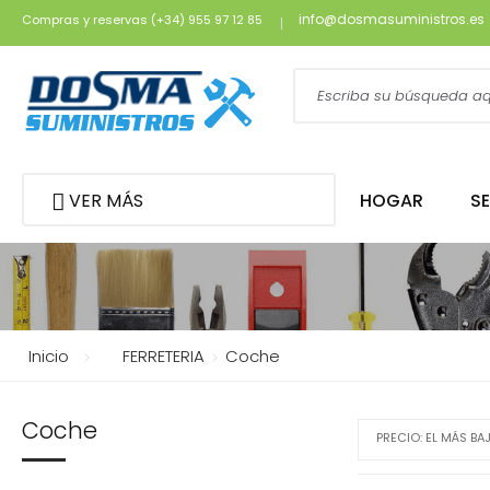
info@dosmasuministros.es
Compras y reservas (+34) 955 97 12 85
VER MÁS
HOGAR
S
Inicio
FERRETERIA
Coche
Coche
PRECIO: EL MÁS BA