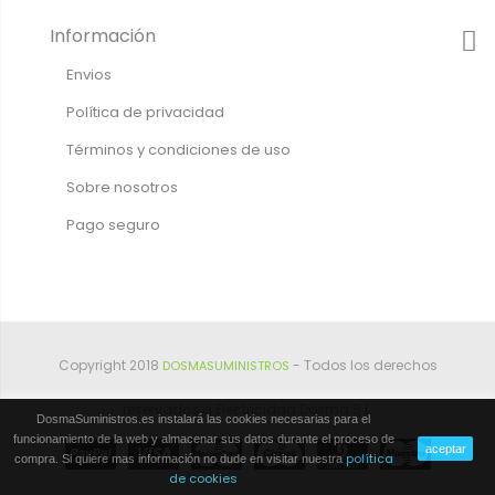
Información
Envios
Política de privacidad
Términos y condiciones de uso
Sobre nosotros
Pago seguro
Copyright 2018
- Todos los derechos
DOSMASUMINISTROS
reservados a Electricidad Dosma S.L.
DosmaSuministros.es instalará las cookies necesarias para el
funcionamiento de la web y almacenar sus datos durante el proceso de
aceptar
política
compra. Si quiere mas información no dude en visitar nuestra
de cookies