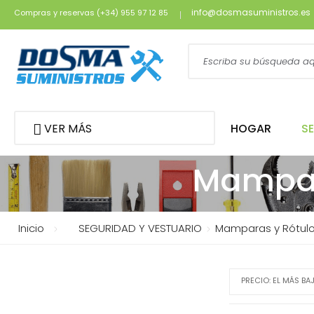
info@dosmasuministros.es
Compras y reservas (+34) 955 97 12 85
VER MÁS
HOGAR
S
Mampar
Inicio
SEGURIDAD Y VESTUARIO
Mamparas y Rótulo
PRECIO: EL MÁS BA