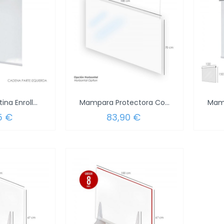
Mampara Cortina Enrollable PVC...
Mampara Protectora Colgar Techo...
5 €
83,90 €