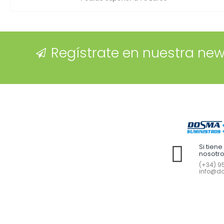
Regístrate en nuestra new
Si tien
nosotr
(+34) 95
info@do