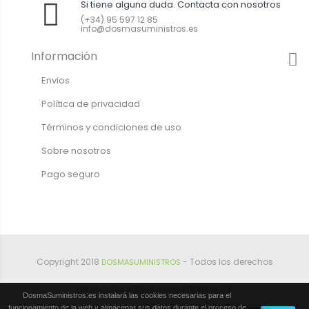
Si tiene alguna duda. Contacta con nosotros
(+34) 95 597 12 85
info@dosmasuministros.es
Información
Envios
Política de privacidad
Términos y condiciones de uso
Sobre nosotros
Pago seguro
Copyright 2018
- Todos los derechos
DOSMASUMINISTROS
reservados a Electricidad Dosma S.L.
DosmaSuministros.es instalará las cookies necesarias para el
funcionamiento de la web y almacenar sus datos durante el proceso de