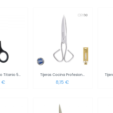
Tijeras Multiuso Titanio 5,5" Blister
Tijeras Cocina Profesional Inoxidable 20 cm.
5 €
8,15 €