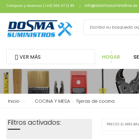
info@dosmasuministros.es
Compras y reservas (+34) 955 97 12 85
VER MÁS
HOGAR
S
Inicio
COCINA Y MESA
Tijeras de cocina
Filtros activados:
PRECIO: EL MÁS BA