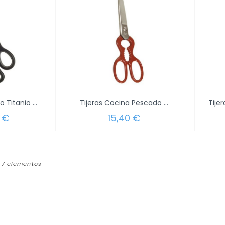
Tijeras Multiuso Titanio 9,5" Blister
Tijeras Cocina Pescado Oryx Pintada 21 cm.
0 €
15,40 €
e 7 elementos