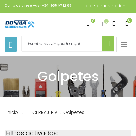
Localiza nuestra tienda
Compras y reservas (+34) 955 97 12 85
0
0
0
Toggle
naviga
Golpetes
Inicio
CERRAJERIA
Golpetes
Filtros activados: