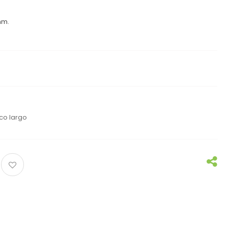
mm.
co largo