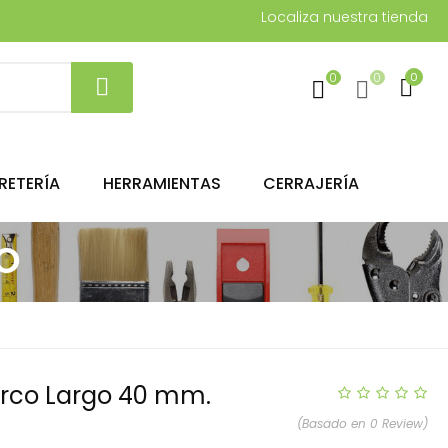
Localiza nuestra tienda
0
0
0
RETERÍA
HERRAMIENTAS
CERRAJERÍA
o
rco Largo 40 mm.
(Basado en 0 Review)