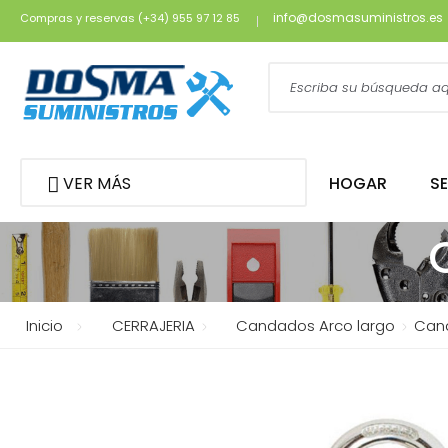
info@dosmasuministros.es
Compras y reservas (+34) 955 97 12 85
VER MÁS
HOGAR
S
Inicio
CERRAJERIA
Candados Arco largo
Cand