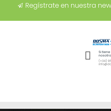
Regístrate en nuestra new
Si tien
nosotr
(+34) 95
info@do
Copyright 2018
- Todos los derechos reservados
DOSMASUMINISTROS