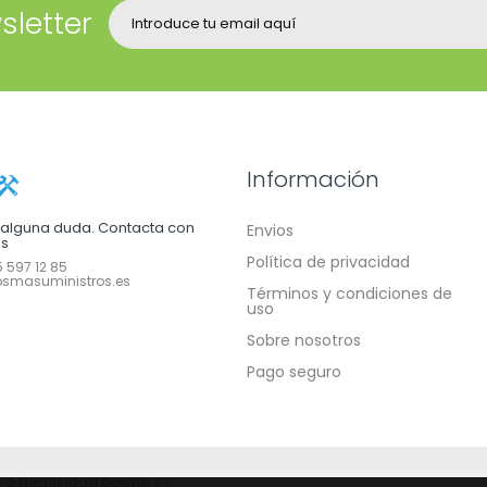
sletter
Información
e alguna duda. Contacta con
Envios
os
Política de privacidad
 597 12 85
smasuministros.es
Términos y condiciones de
uso
Sobre nosotros
Pago seguro
 a Electricidad Dosma S.L.