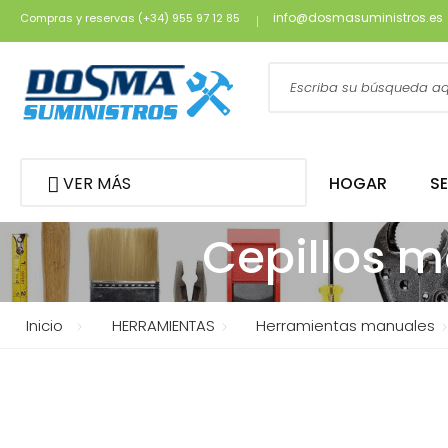
info@dosmasuministros.es
Compras y reservas (+34) 955 97 12 85
VER MÁS
HOGAR
S
Cepillos m
Inicio
HERRAMIENTAS
Herramientas manuales