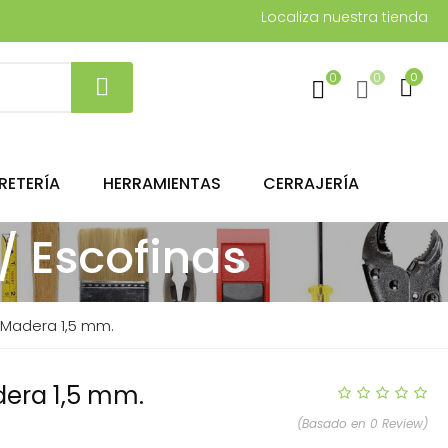
Localiza nuestra tienda
0
0
0
RETERÍA
HERRAMIENTAS
CERRAJERÍA
/ Escofinas
 Madera 1,5 mm.
dera 1,5 mm.
(Basado en 0 Review)