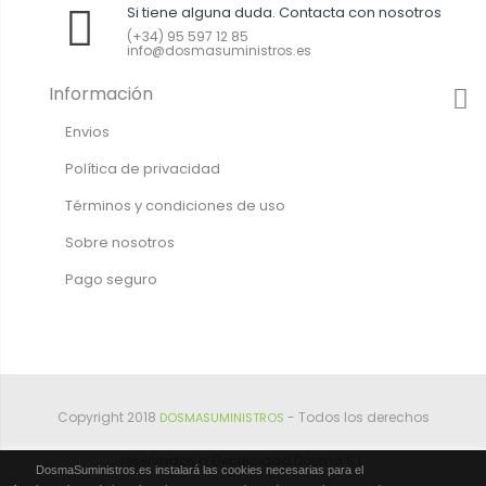
Si tiene alguna duda. Contacta con nosotros
(+34) 95 597 12 85
info@dosmasuministros.es
Información
Envios
Política de privacidad
Términos y condiciones de uso
Sobre nosotros
Pago seguro
Copyright 2018
- Todos los derechos
DOSMASUMINISTROS
reservados a Electricidad Dosma S.L.
DosmaSuministros.es instalará las cookies necesarias para el