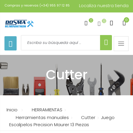
Localiza nuestra tienda
Compras y reservas (+34) 955 97 12 85
0
0
0
Toggle
naviga
Cutter
Inicio
HERRAMIENTAS
Herramientas manuales
Cutter
Juego
Escalpelos Precision Maurer 13 Piezas