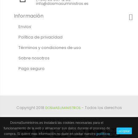
info@dosmasuministros.es
Información
Envios
Política de privacidad
Términos y condiciones de uso
Sobre nosotros
Pago seguro
Copyright 2018
- Todos los derechos
DOSMASUMINISTROS
reservados a Electricidad Dosma S.L.
DosmaSuministros.es instalará las cookies necesarias para el
funcionamiento de la web y almacenar sus datos durante el proceso de
aceptar
política
compra. Si quiere mas información no dude en visitar nuestra