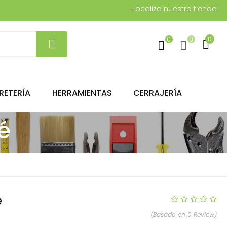
Localiza nuestra tienda
0
0
0
RETERÍA
HERRAMIENTAS
CERRAJERÍA
é
e
(Basado en 0 Review)