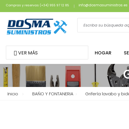
info@dosmasuministros.es
Compras y reservas (+34) 955 97 12 85
VER MÁS
HOGAR
S
Inicio
BAÑO Y FONTANERIA
Grifería lavabo y bid