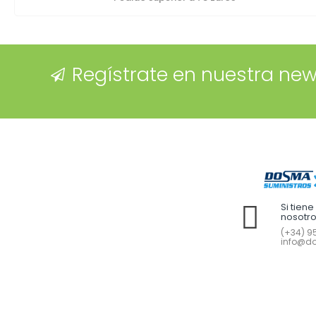
Regístrate en nuestra new
Si tien
nosotr
(+34) 95
info@do