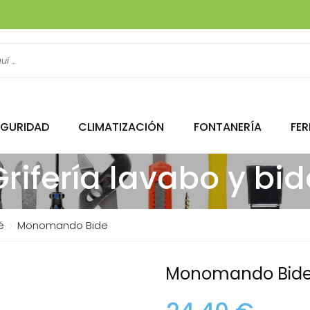
EGURIDAD
CLIMATIZACIÓN
FONTANERÍA
FER
Grifería lavabo y bid
é
Monomando Bide
Monomando Bid