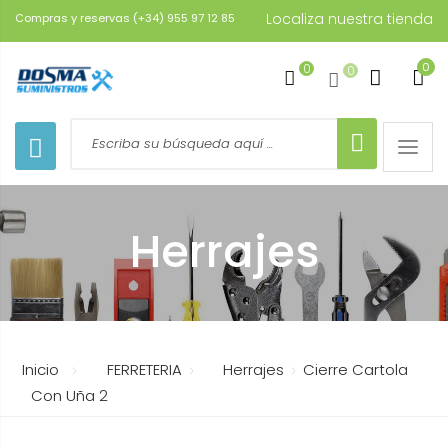
Localiza nuestra tienda
Compras y reservas (+34) 955 97 12 85
0
0
0
Toggle
naviga
Herrajes
Inicio
FERRETERIA
Herrajes
Cierre Cartola
Con Uña 2