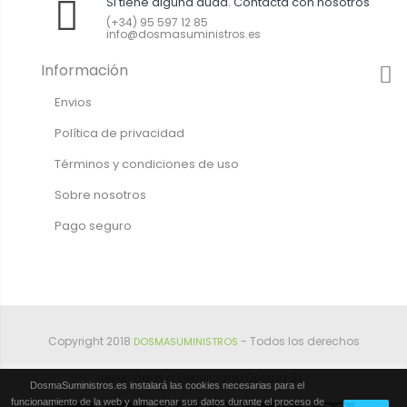
Si tiene alguna duda. Contacta con nosotros
(+34) 95 597 12 85
info@dosmasuministros.es
Información
Envios
Política de privacidad
Términos y condiciones de uso
Sobre nosotros
Pago seguro
Copyright 2018
- Todos los derechos
DOSMASUMINISTROS
reservados a Electricidad Dosma S.L.
DosmaSuministros.es instalará las cookies necesarias para el
funcionamiento de la web y almacenar sus datos durante el proceso de