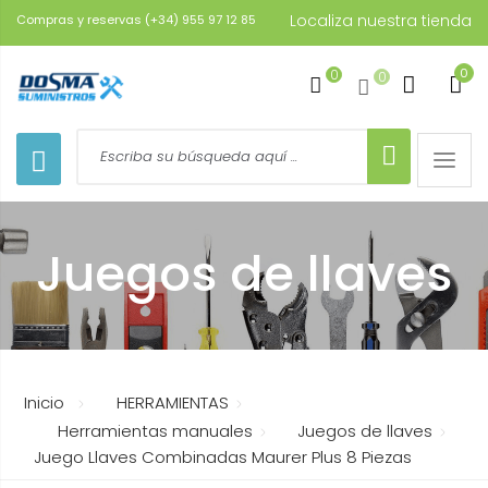
Localiza nuestra tienda
Compras y reservas (+34) 955 97 12 85
0
0
0
Toggle
naviga
Juegos de llaves
Inicio
HERRAMIENTAS
Herramientas manuales
Juegos de llaves
Juego Llaves Combinadas Maurer Plus 8 Piezas