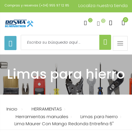
Localiza nuestra tienda
Compras y reservas (+34) 955 97 12 85
0
0
0
Toggle
naviga
Limas para hierro
Inicio
HERRAMIENTAS
Herramientas manuales
Limas para hierro
Lima Maurer Con Mango Redonda Entrefina 6"