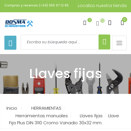
Localiza nuestra tienda
Compras y reservas (+34) 955 97 12 85
0
0
0
Toggle
naviga
Llaves fijas
Inicio
HERRAMIENTAS
Herramientas manuales
Llaves fijas
Llave
Fija Plus DIN 3110 Cromo Vanadio 30x32 mm.