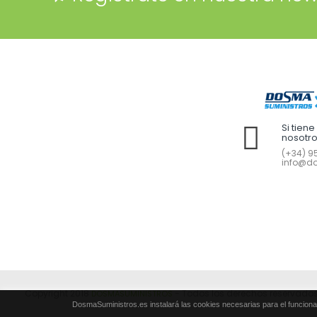
Si tien
nosotr
(+34) 95
info@do
Copyright 2018
- Todos los derechos reservados
DOSMASUMINISTROS
DosmaSuministros.es instalará las cookies necesarias para el funciona