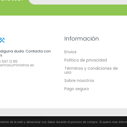
Información
e alguna duda. Contacta con
Envios
os
Política de privacidad
 597 12 85
smasuministros.es
Términos y condiciones de
uso
Sobre nosotros
Pago seguro
 a Electricidad Dosma S.L.
miento de la web y almacenar sus datos durante el proceso de compra. Si quiere mas inform