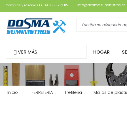
info@dosmasuministros.es
Compras y reservas (+34) 955 97 12 85
VER MÁS
HOGAR
S
Inicio
FERRETERIA
Trefileria
Mallas de plásti