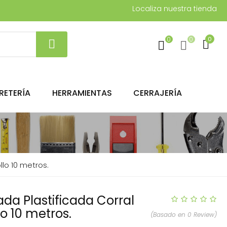
Localiza nuestra tienda
0
0
0
RETERÍA
HERRAMIENTAS
CERRAJERÍA
llo 10 metros.
ada Plastificada Corral
lo 10 metros.
(Basado en 0 Review)