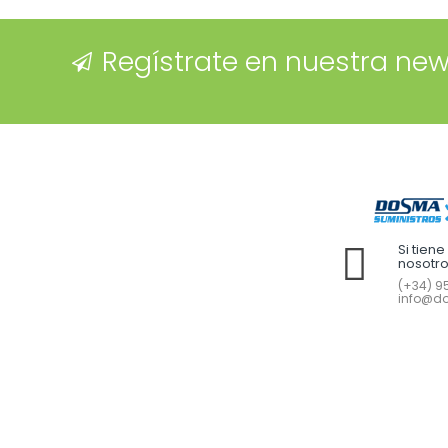
Regístrate en nuestra new
Si tien
nosotr
(+34) 95
info@do