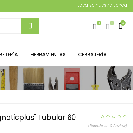
Localiza nuestra tienda
0
0
0
RETERÍA
HERRAMIENTAS
CERRAJERÍA
neticplus" Tubular 60
(Basado en 0 Review)