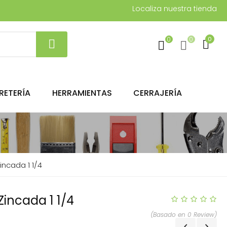
Localiza nuestra tienda
0
0
0
RETERÍA
HERRAMIENTAS
CERRAJERÍA
incada 1 1/4
Zincada 1 1/4
(Basado en 0 Review)