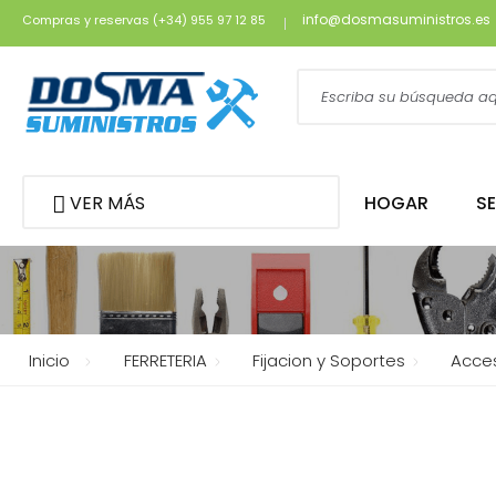
info@dosmasuministros.es
Compras y reservas (+34) 955 97 12 85
VER MÁS
HOGAR
S
Inicio
FERRETERIA
Fijacion y Soportes
Acces