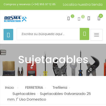
Localiza nuestra tienda
Compras y reservas (+34) 955 97 12 85
0
0
0
Toggle
naviga
Sujetacables
Inicio
FERRETERIA
Trefileria
Sujetacables
Sujetacables Galvanizado 25
mm. 1" Uso Domestico