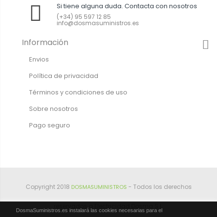
Si tiene alguna duda. Contacta con nosotros
(+34) 95 597 12 85
info@dosmasuministros.es
Información
Envios
Política de privacidad
Términos y condiciones de uso
Sobre nosotros
Pago seguro
Copyright 2018
- Todos los derechos
DOSMASUMINISTROS
reservados a Electricidad Dosma S.L.
DosmaSuministros.es instalará las cookies necesarias para el