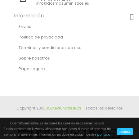
info@dosmasuministros.es
Información
Envios
Política de privacidad
Términos y condiciones de uso
Sobre nosotros
Pago seguro
Copyright 2018
- Todos los derechos
DOSMASUMINISTROS
reservados a Electricidad Dosma S.L.
DosmaSuministros.es instalará las cookies necesarias para el
funcionamiento de la web y almacenar sus datos durante el proceso de
aceptar
política
compra. Si quiere mas información no dude en visitar nuestra