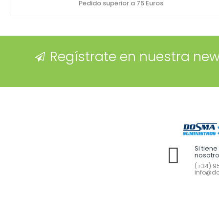
Pedido superior a 75 Euros
Regístrate en nuestra new
Si tien
nosotr
(+34) 95
info@do