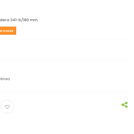
dera 341-b/180 mm.
n Stock
etines