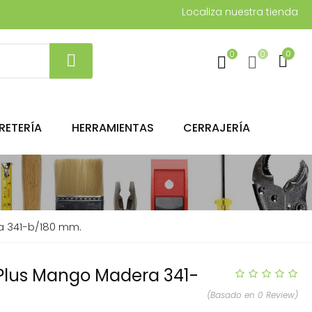
Localiza nuestra tienda
0
0
0
RETERÍA
HERRAMIENTAS
CERRAJERÍA
a 341-b/180 mm.
Plus Mango Madera 341-
(Basado en 0 Review)