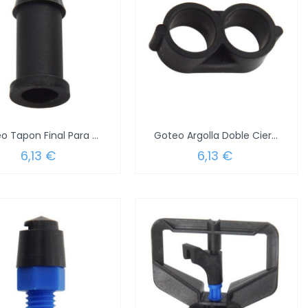
Goteo Tapon Final Para Tubo 1/2" (Blister...
Goteo Argolla Doble Cierre Tubo 1/2"...
6,13 €
6,13 €