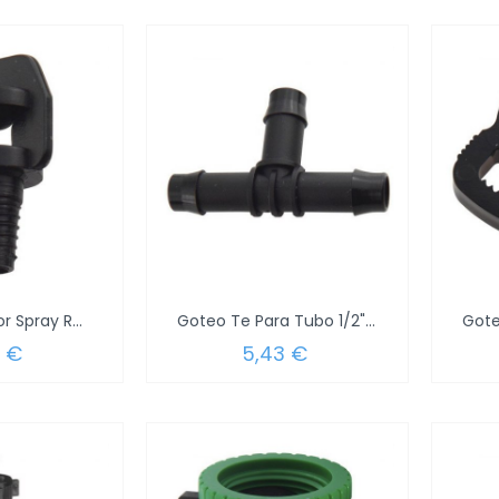
Goteo Aspersor Spray Roscado 360º...
Goteo Te Para Tubo 1/2" (Blister 2 Piezas)
3 €
5,43 €