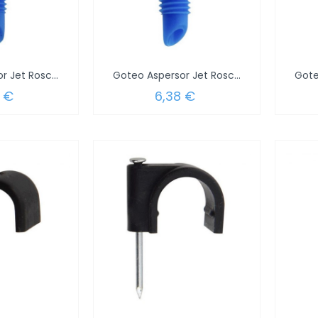
Goteo Aspersor Jet Roscado 360º (Blister...
Goteo Aspersor Jet Roscado 180º (Blister...
 €
6,38 €