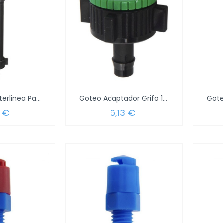
Goteo Filtro Interlinea Para Tubo1/2"...
Goteo Adaptador Grifo 1/2-3/4 A Tubo 1/2...
 €
6,13 €