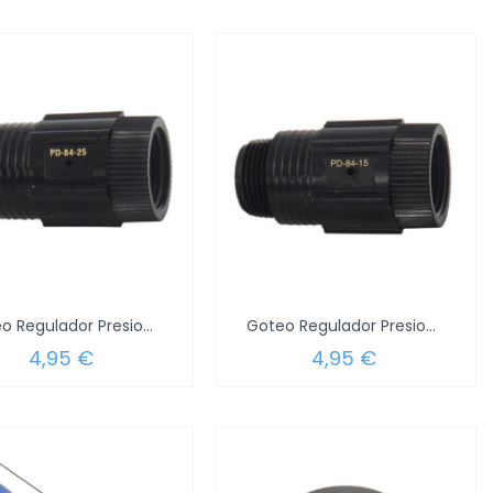
Goteo Regulador Presion 1.75 Atmosferas....
Goteo Regulador Presion 1,04 Atmosferas...
4,95 €
4,95 €