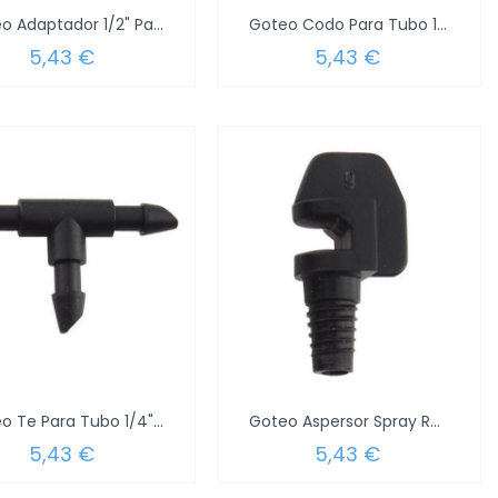
Goteo Adaptador 1/2" Para Grifo 3/4"...
Goteo Codo Para Tubo 1/4" (Blister 5 Piezas)
5,43 €
5,43 €
Goteo Te Para Tubo 1/4" (Blister 5 Piezas)
Goteo Aspersor Spray Roscado 180º (Blister...
5,43 €
5,43 €