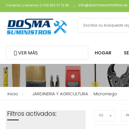
info@dosmasuministros.es
Compras y reservas (+34) 955 97 12 85
VER MÁS
HOGAR
S
Inicio
JARDINERIA Y AGRICULTURA
Microrriego
Filtros activados:
50
P