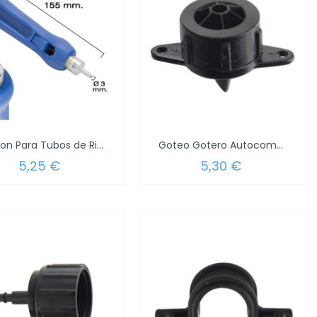
Punzon Para Tubos de Riego / Goteros /...
Goteo Gotero Autocompensable 4 Litros /...
5,25 €
5,30 €