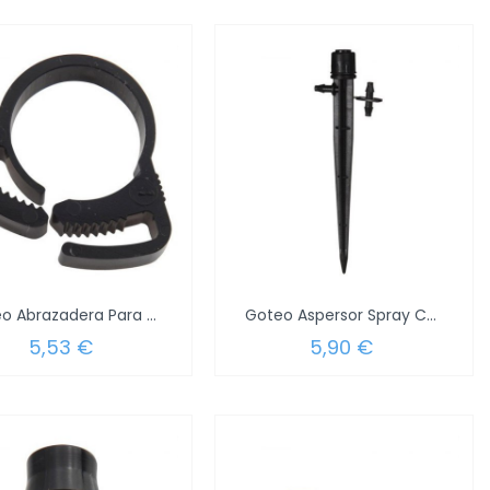
Goteo Abrazadera Para Tubo 1/2" (Blister 6...
Goteo Aspersor Spray Con Pincho 360º...
5,53 €
5,90 €