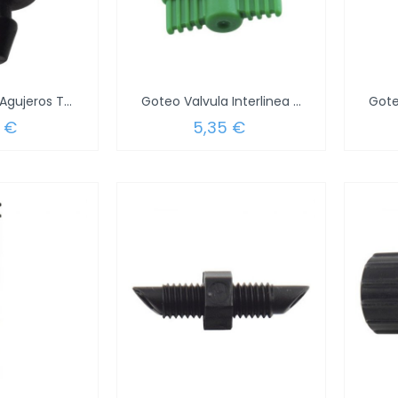
Goteo Tapon Agujeros Tubos 1/4" (Blister...
Goteo Valvula Interlinea 1/4" (Blister 5...
 €
5,35 €