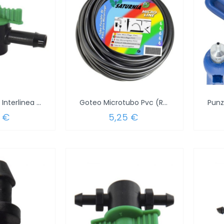
Goteo Valvula Interlinea 1/2" (Blister 1...
Goteo Microtubo Pvc (Rollo 15 Metros)...
 €
5,25 €