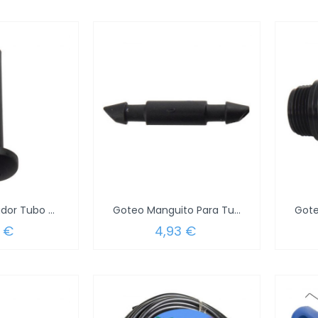
Goteo Perforador Tubo (Blister 1 Pieza)
Goteo Manguito Para Tubo 1/4" (Blister 5...
 €
4,93 €